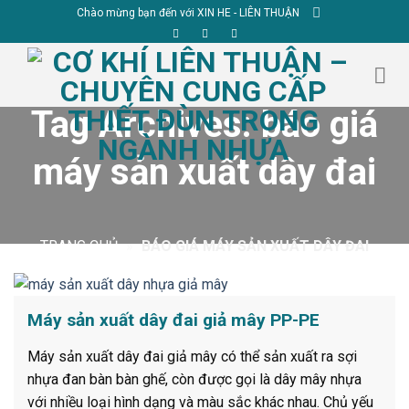
Skip
Chào mừng bạn đến với XIN HE - LIÊN THUẬN
to
content
Tag Archives:
báo giá
máy sản xuất dây đai
TRANG CHỦ
»
BÁO GIÁ MÁY SẢN XUẤT DÂY ĐAI
Máy sản xuất dây đai giả mây PP-PE
Máy sản xuất dây đai giả mây có thể sản xuất ra sợi
nhựa đan bàn bàn ghế, còn được gọi là dây mây nhựa
với nhiều loại hình dạng và màu sắc khác nhau. Chủ yếu