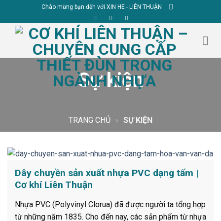
Skip
Chào mừng bạn đến với XIN HE - LIÊN THUẬN
to
content
Sự kiện
TRANG CHỦ
»
SỰ KIỆN
Dây chuyền sản xuất nhựa PVC dạng tấm |
Cơ khí Liên Thuận
Nhựa PVC (Polyvinyl Clorua) đã được người ta tổng hợp
từ những năm 1835. Cho đến nay, các sản phẩm từ nhựa