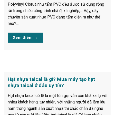
Polyvinyl Clorua như tấm PVC đều được sử dụng rộng
rãi trong nhiều công trình nhà ở, xí nghiệp,… Vậy, dây
chuyền sản xuất nhựa PVC dạng tấm diễn ra như thế
nào?…
Xem thêm
→
Hạt nhựa taical là gì? Mua máy tạo hạt
nhựa taical ở đâu uy tín?
Hạt nhựa taical có lẽ là một tên gọi vẫn còn khá xa lạ với
nhiều khách hàng, tuy nhiên, với những người đã làm lâu
năm trong ngành sản xuất nhựa thì chắc chắn đã nghe
qua từ này một lần. Vậy, hạt taical là gì? Có bao nhiêu