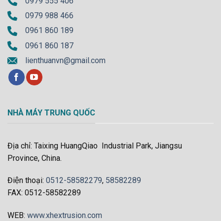
0979 555 406
0979 988 466
0961 860 189
0961 860 187
lienthuanvn@gmail.com
NHÀ MÁY TRUNG QUỐC
Địa chỉ: Taixing HuangQiao Industrial Park, Jiangsu
Province, China.
Điện thoại:
0512-58582279
,
58582289
FAX: 0512-58582289
WEB:
www.xhextrusion.com