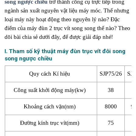
song ngược chiều
trở thành công cụ trực tiếp trong
ngành sản xuất nguyên vật liệu máy móc. Thế nhưng
loại máy này hoạt động theo nguyên lý nào? Đặc
điểm của máy đùn 2 trục vít song song thế nào? Theo
dõi bài chia sẻ dưới đây, để được giải đáp nhé!
I. Tham số kỹ thuật máy đùn trục vít đôi song
song ngược chiều
Quy cách Kí hiệu
SJP75/26
SJP
Công suất khởi động máy(kw)
38
Khoảng cách vặn(nm)
8000
9
Đường kính trục vít(mm)
75