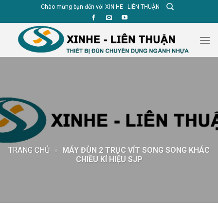
Skip
Chào mừng bạn đến với XIN HE - LIÊN THUẬN
to
content
TRANG CHỦ
»
MÁY ĐÙN 2 TRỤC VÍT SONG SONG KHÁC
CHIỀU KÍ HIỆU SJP