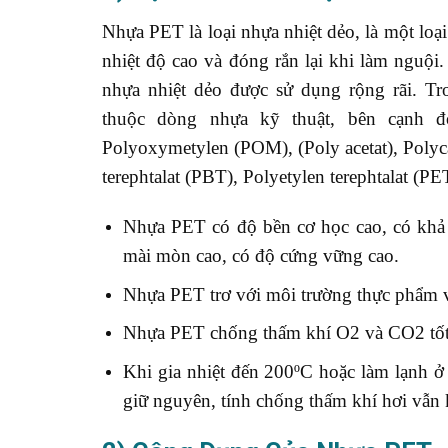
Nhựa PET là loại nhựa nhiệt dẻo, là một loạ
nhiệt độ cao và đóng rắn lại khi làm nguội
nhựa nhiệt dẻo được sử dụng rộng rãi. T
thuộc dòng nhựa kỹ thuật, bên cạnh 
Polyoxymetylen (POM), (Poly acetat), Polyc
terephtalat (PBT), Polyetylen terephtalat (PE
Nhựa PET có độ bền cơ học cao, có khả 
mài mòn cao, có độ cứng vững cao.
Nhựa PET trơ với môi trường thực phẩm v
Nhựa PET chống thấm khí O2 và CO2 tốt 
Khi gia nhiệt đến 200ºC hoặc làm lạnh 
giữ nguyên, tính chống thấm khí hơi vẫn 