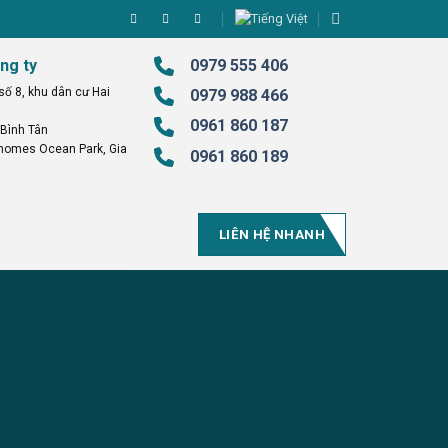
ng ty
0979 555 406
ố 8, khu dân cư Hai
0979 988 466
0961 860 187
.Bình Tân
homes Ocean Park, Gia
0961 860 189
LIÊN HỆ NHANH