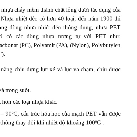
i nhựa chảy mềm thành chất lỏng dưới tác dụng của
. Nhựa nhiệt dẻo có hơn 40 loại, đến năm 1900 thì
rong dòng nhựa nhiệt dẻo thông dụng, nhựa PET
đó có các dòng nhựa tương tự với PET như:
acbonat (PC), Polyamit (PA), (Nylon), Polybutylen
T).
năng chịu đựng lực xé và lực va chạm, chịu được
à trong suốt.
hơn các loại nhựa khác.
ở – 90ºC, cấu trúc hóa học của mạch PET vẫn được
không thay đổi khi nhiệt độ khoảng 100ºC .