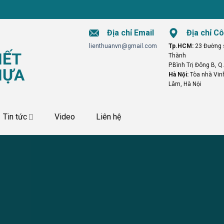
Địa chỉ Email
Địa chỉ Cô
lienthuanvn@gmail.com
Tp.HCM:
23 Đường s
Thành
P.Bình Trị Đông B, Q
Hà Nội:
Tòa nhà Vin
Lâm, Hà Nội
Tin tức
Video
Liên hệ