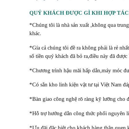
QUÝ KHÁCH ĐƯỢC GÌ KHI HỢP TÁC
*Chúng tôi là nhà sản xuất ,không qua trun
khác.
*Gía cả chúng tôi đề ra không phải là rẻ nhất
số tiền quý khách đã bỏ ra,điều này đã được 
*Chương trình hậu mãi hấp dẫn,máy móc đư
*Có sẵn kho linh kiện vật tư tại Việt Nam đ
*Bàn giao công nghệ rõ ràng kỹ lưỡng cho đ
*Hỗ trợ hướng dẫn công thức phối nguyên li
*Ưu đãi đặc biệt cho khách hàng thân que