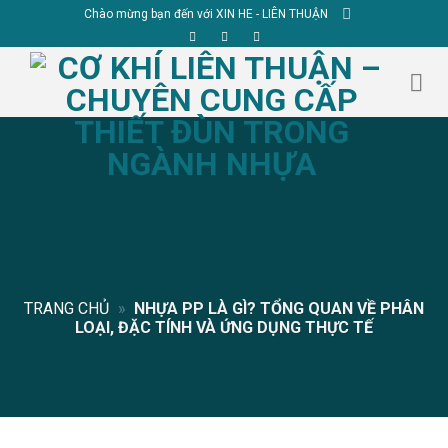
Skip
Chào mừng bạn đến với XIN HE - LIÊN THUẬN
to
content
TRANG CHỦ
»
NHỰA PP LÀ GÌ​? TỔNG QUAN VỀ PHÂN
LOẠI, ĐẶC TÍNH VÀ ỨNG DỤNG THỰC TẾ