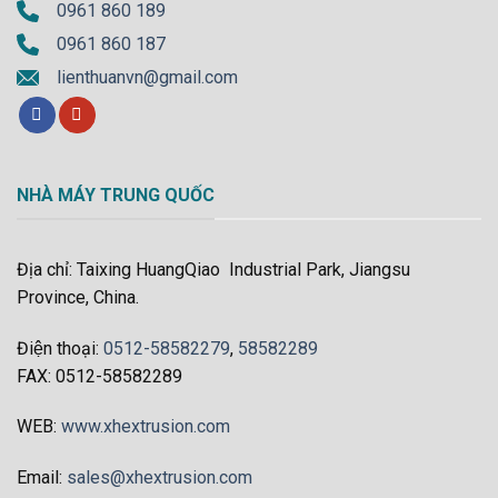
0961 860 189
0961 860 187
lienthuanvn@gmail.com
NHÀ MÁY TRUNG QUỐC
Địa chỉ: Taixing HuangQiao Industrial Park, Jiangsu
Province, China.
Điện thoại:
0512-58582279
,
58582289
FAX: 0512-58582289
WEB:
www.xhextrusion.com
Email:
sales@xhextrusion.com