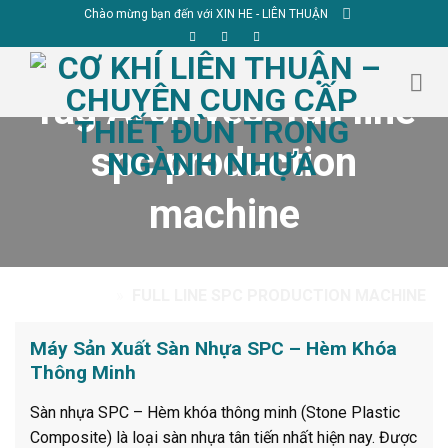
Skip
Chào mừng bạn đến với XIN HE - LIÊN THUẬN
to
content
Tag Archives:
full line
spc production
machine
TRANG CHỦ
»
FULL LINE SPC PRODUCTION MACHINE
Máy Sản Xuất Sàn Nhựa SPC – Hèm Khóa
Thông Minh
Sàn nhựa SPC – Hèm khóa thông minh (Stone Plastic
Composite) là loại sàn nhựa tân tiến nhất hiện nay. Được