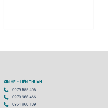
XIN HE – LIÊN THUẬN
0979 555 406
0979 988 466
0961 860 189