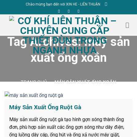
Skip
Chào mừng bạn đến với XIN HE - LIÊN THUẬN
to
content
Tag Archives:
máy sản
xuất ống xoắn
TRANG CHỦ
»
MÁY SẢN XUẤT ỐNG XOẮN
Máy Sản Xuất Ống Ruột Gà
Máy sản xuất ống ruột gà tạo hình gợn sóng thành ống
đơn, phù hợp sản xuất các ống gợn sóng như dây điện,
ống luồng dây cáp, ống hút và ống xả nước máy giặt,