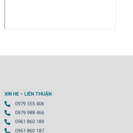
XIN HE – LIÊN THUẬN
0979 555 406
0979 988 466
0961 860 189
0961 860 187
lienthuanvn@gmail.com