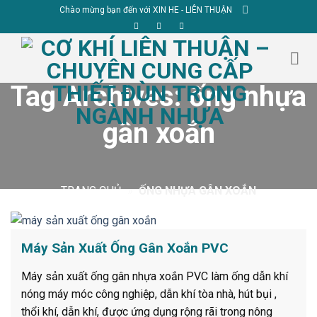
Skip
Chào mừng bạn đến với XIN HE - LIÊN THUẬN
to
content
Tag Archives:
ống nhựa
gân xoắn
TRANG CHỦ
»
ỐNG NHỰA GÂN XOẮN
Máy Sản Xuất Ống Gân Xoắn PVC
Máy sản xuất ống gân nhựa xoắn PVC làm ống dẫn khí
nóng máy móc công nghiệp, dẫn khí tòa nhà, hút bụi ,
thổi khí, dẫn khí, được ứng dụng rộng rãi trong nông